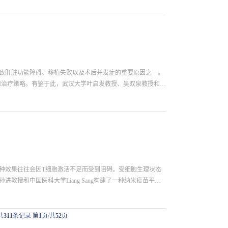
其可实现超声介导的免疫代谢调节。 在低强度超声作用下，NGT
2-）。这些活性物种会迅速与细胞内的一氧化氮发生反应，生
现，该过程可导致IDO-1发生不可逆失活，进而破坏色氨酸-犬
坏基质屏障，降低肿瘤硬度，以促进细胞毒性T淋巴细胞的浸
性肿瘤中重编程微环境，进而为推动二维纳米材料在癌症免疫
i/S0142961226003777
导致肝脏功能障碍、移植失败以及术后并发症的重要原因之一。
RI治疗策略。有鉴于此，武汉大学叶启发教授、吴双泉教授和蔡
S NPs）。SS-31肽修饰可赋予PPS NPs高效的线粒体靶
PPS NPs进行治疗可以显著减轻IRI小鼠模型的肝脏损伤，
 NPs可通过保持线粒体完整性、减少ROS生成以及调节花
Ps能够保留线粒体功能，维持细胞氧化还原平衡，抑制炎症级
建的PPS NPs能够为实现IRI的临床治疗提供一个新的有效
这种效果往往会因T细胞激活不足而受到阻碍。受细胞生理状态
进教授和中国医科大学Liang Sang构建了一种纳米疫苗平台
然地共呈递抗原和共刺激分子，以实现双途径T细胞激活。衰老的
小板则能够增加CD40L和OX40L的表面表达，进而可以增强
树突状细胞介导的抗原呈递两种途径有效地刺激CD8+ T细
共
311
条记录 第
1
页/共
52
页
广谱的抗肿瘤活性，并且能够同时诱导产生持久的全身性免疫