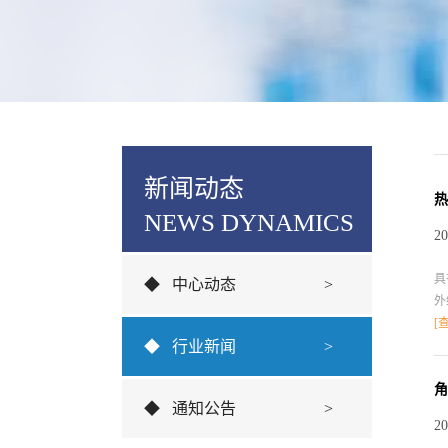
新闻动态
热
NEWS DYNAMICS
20
具
◆
中心动态
>
外
血
[
◆
行业新闻
>
屏
提
的
角
◆
通知公告
>
ht
20