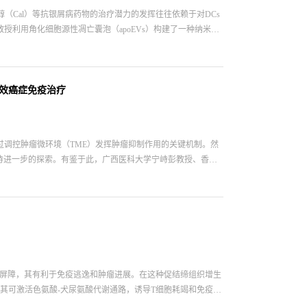
（Cal）等抗银屑病药物的治疗潜力的发挥往往依赖于对DCs
利用角化细胞源性凋亡囊泡（apoEVs）构建了一种纳米载
EV表面暴露的磷脂酰丝氨酸可作为“吞噬”信号，以促进DCs对其
的机制。此外，apoEVs也可通过引发胞葬作用介导的免疫抑
行整合。研究发现，Cal-apoEV MNs能够有效地将DCs从
明，Cal-apoEV MNs能够将银屑病免疫微环境重塑为耐
高效癌症免疫治疗
米载体不仅能够增强Cal在DCs中的积累，也可协同重编程
i/10.1021/acsnano.6c01427
调控肿瘤微环境（TME）发挥肿瘤抑制作用的关键机制。然
有待进一步的探索。有鉴于此，广西医科大学宁峙彭教授、香港
老诱导方法，并将其用于克服三阴性乳腺癌中的免疫抑制性
近红外二区发射型光学诊疗分子以及Aurora激酶抑制剂阿利
进而导致不可逆的生长停滞以及衰老。研究发现，该过程可增强
过激活细胞毒性T淋巴细胞和清除髓系源性抑制性细胞以及调节性
免疫记忆，其可在不产生全身毒性的情况下防止术后复发。综上
结合，证明了衰老诱导可作为一种极具前景的新一代光免疫治疗
制屏障，其有利于免疫逃逸和肿瘤进展。在这种促结缔组织增生
1），其可激活色氨酸-犬尿氨酸代谢通路，诱导T细胞耗竭和免疫耐
于此，燕山大学高大威教授、涂文康教授和Weili Xue开发