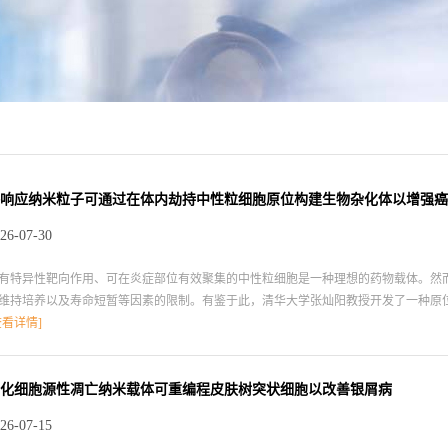
响应纳米粒子可通过在体内劫持中性粒细胞原位构建生物杂化体以增强癌
26-07-30
有特异性靶向作用、可在炎症部位有效聚集的中性粒细胞是一种理想的药物载体。然
维持培养以及寿命短暂等因素的限制。有鉴于此，清华大学张灿阳教授开发了一种原位
液中的促炎性中性粒细胞，进而在体内构建中性粒细胞-纳米粒子生物杂化系统（NE@
查看详情]
障，将NPs递送到肿瘤微环境，并随后通过中性粒细胞胞外陷阱（NETs）释放NPs
升治疗响应。（2）在癌症、肺部感染以及皮肤感染等多种小鼠模型中，原位构建的N
体内原位构建中性粒细胞-NP杂化系统的策略有望为改善炎症相关疾病的治疗提供一
化细胞源性凋亡纳米载体可重编程皮肤树突状细胞以改善银屑病
tps://pubs.acs.org/doi/10.1021/acsnano.6c05620
26-07-15