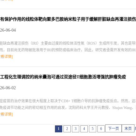
一种基于负载达沙替尼的Nb2GeTe4（NGT）纳米片、靶向CAFs的纳米药物系统，
够表现出高效的压电催化电荷分离，有效分离电子与空穴，进而生成过氧自由基（·O
过氧亚硝酸盐（ONOO-），进而能够诱导IDO-1发生位点特异性酪氨酸硝化。研究发
有保护作用的线粒体靶向聚多巴胺纳米粒子用于缓解肝脏缺血再灌注损伤
氨酸免疫抑制轴。 与此同时，可控释放的达沙替尼能够抑制CAF介导的纤维化，破
26-06-04
。综上所述，该研究建立了一种精准的压电催化驱动策略，其可在促结缔组织增生恶
中的应用开辟了一条新的途径。参考文献：https://www.sciencedirect.com/science/article/pi
脏缺血再灌注损伤（IRI）主要由过度的线粒体活性氧（ROS）生成所引发，其也是
而，目前尚无药物被批准用于IRI的预防或临床治疗。因此，研究者亟需开发有效的I
教授构建了一种由线粒体靶向肽SS-31修饰的聚乙二醇化多巴胺纳米颗粒组成的纳米平台（PP
查看详情]
能力，使其能够在缺氧/复氧模型中恢复线粒体膜电位和减少ROS的积累。研究发现，使用
低炎症因子水平，并抑制中性粒细胞的募集。转录组测序和代谢组学分析结果表明，PPS
四烯酸和谷胱甘肽代谢等机制保护肝脏免受缺血再灌注损伤。实验结果表明，PPS N
工程化生理调控的纳米囊泡可通过双途径T细胞激活增强抗肿瘤免疫
，进而能够抑制线粒体依赖性细胞凋亡，以产生对抗IRI的保护作用。综上所述，该研究构
26-06-02
。参考文献：https://pubs.acs.org/doi/10.1021/acsnano.5c13406
症疫苗的治疗效果在很大程度上取决于CD8+ T细胞介导的抗肿瘤免疫反应。然而，
免疫调节功能之间的密切相互作用的启发，沈阳药科大学王开元教授、Shujun Wang、孙
SCENT，其可将源自激活血小板和衰老肿瘤细胞的纳米囊泡进行整合，进而能够天
查看详情]
瘤细胞可通过上调主要组织相容性复合体-I（MHC-I）分子促进抗原呈递，而激活的血
疫激活。因此，ASCENT能够在无需基因或化学工程化处理的情况下通过抗原自呈递和
1
2
3
4
5
6
下一页
末页
，最终引发强大的免疫反应。实验结果表明，这种非工程化生理调控的纳米疫苗具有