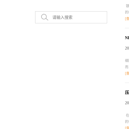
银
的
体
[
进
制
促
N
受
20
D
细
而
中
[
T
色
免
压
T
20
所
范式
在
的
受
[