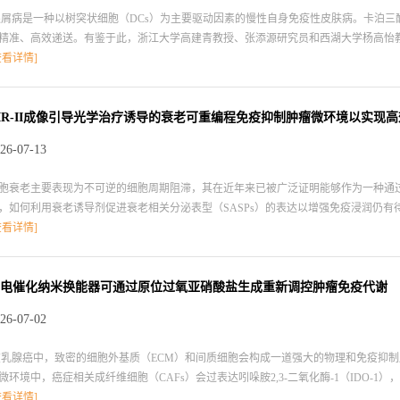
屑病是一种以树突状细胞（DCs）为主要驱动因素的慢性自身免疫性皮肤病。卡泊三醇
精准、高效递送。有鉴于此，浙江大学高建青教授、张添源研究员和西湖大学杨高怡教授
，并将其用于增强药物在DCs中的积累，以协同调节DC功能。 本文要点：（1）apo
查看详情]
行特异性识别和摄取。该过程能够模拟DCs在皮肤中对凋亡角化细胞进行天然胞葬清除
信号抑制DC成熟。为了实现经皮给药，研究者将负载Cal的apoEVs与可溶解微针（MN）进
炎表型重编程为耐受性表型，以抑制致病性炎症循环，并改善银屑病症状。（2）实验结果表
IR-II成像引导光学治疗诱导的衰老可重编程免疫抑制肿瘤微环境以实现
性状态，其主要表现为调节性T细胞浸润增强。综上所述，该研究证明了角化细胞源性纳
26-07-13
Cs，从而为治疗免疫介导的皮肤病提供了一个极具前景的新策略。参考文献：https://pubs.acs.org/do
胞衰老主要表现为不可逆的细胞周期阻滞，其在近年来已被广泛证明能够作为一种通过
，如何利用衰老诱导剂促进衰老相关分泌表型（SASPs）的表达以增强免疫浸润仍
文大学（深圳）唐本忠院士和广州医科大学张天富教授设计了一种基于光学治疗的衰
查看详情]
ME。实验开发了一种响应活性氧物种的纳米平台，其可共递送具有聚集诱导发光特性的
替。当暴露于808 nm激光时，适当的光学治疗可诱导阿利色替的释放和氧化应激，
疫刺激性SASPs的分泌，并同时抑制促肿瘤因子。实验结果表明，该纳米药物可通
电催化纳米换能器可通过原位过氧亚硝酸盐生成重新调控肿瘤免疫代谢
细胞等机制重塑TME，以实现高效的肿瘤消退。此外，该纳米药物也能够建立持久的
26-07-02
述，该研究设计的策略能够将光学治疗增强的药物递送与SASP驱动的免疫监视进行
。参考文献：https://pubs.acs.org/doi/10.1021/acsnano.6c03475
乳腺癌中，致密的细胞外基质（ECM）和间质细胞会构成一道强大的物理和免疫抑
微环境中，癌症相关成纤维细胞（CAFs）会过表达吲哚胺2,3-二氧化酶-1（IDO-
。因此，调控CAFs中的色氨酸代谢成为了一种用于增强抗肿瘤免疫治疗的有效策略。有鉴
查看详情]