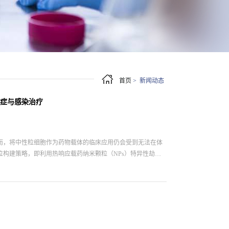
首页
>
新闻动态
症与感染治疗
而，将中性粒细胞作为药物载体的临床应用仍会受到无法在体
构建策略，即利用热响应载药纳米颗粒（NPs）特异性劫持
NPs）。 本文要点：（1）促炎性中性粒细胞可有效穿越血管
。研究发现，近红外光（NIR）诱导的时空可控释药机制可进一步
E@NPs均能够表现出显著的治疗疗效。综上所述，该研究设计
种极具前景的新方法。参考文献：