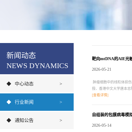
新闻动态
靶向mtDNA的AI
NEWS DYNAMICS
2026-05-21
肿瘤细胞中的线粒体损伤
◆
中心动态
>
授、香港中文大学唐本忠院
进行结合，进而可以诱导线
[查看详情]
◆
行业新闻
>
网络，导致线粒体分裂，并
身抗肿瘤免疫反应。RN
疫启动开关，PyTPAM
自组装的包膜病毒模拟
◆
通知公告
>
实现高达96%的双侧4T
2026-05-14
疫治疗提供一个新的有效工具。 参考文献：