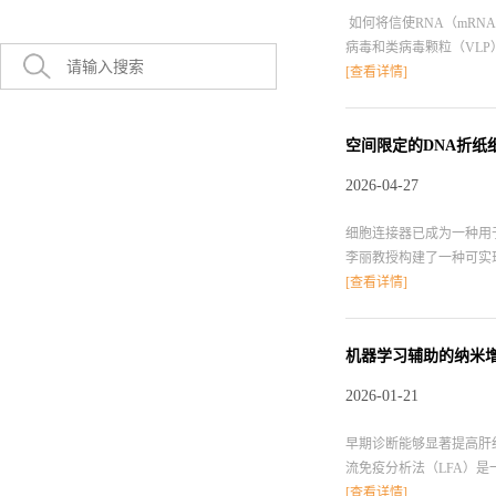
如何将信使RNA（mR
病毒和类病毒颗粒（VL
于此，上海交通大学高小玲
[查看详情]
化、高性能的病毒模拟肽
化、策略性N-端脂肪酸
可在总肺细胞中实现37%
空间限定的DNA折纸
的发展。（2）得益于其
2026-04-27
米平台是mRNA递送技
趋向性以及模块化功能的仿生材料提供
细胞连接器已成为一种用
李丽教授构建了一种可实
通过在单个DNA折纸支
[查看详情]
它们能够有效激活免疫细
（EGFR）的肿瘤。（
种多功能、可编程平台，
机器学习辅助的纳米
https://pubs.acs.org/doi/10
2026-01-21
早期诊断能够显著提高肝
流免疫分析法（LFA）
医院Donghui Zha
[查看详情]