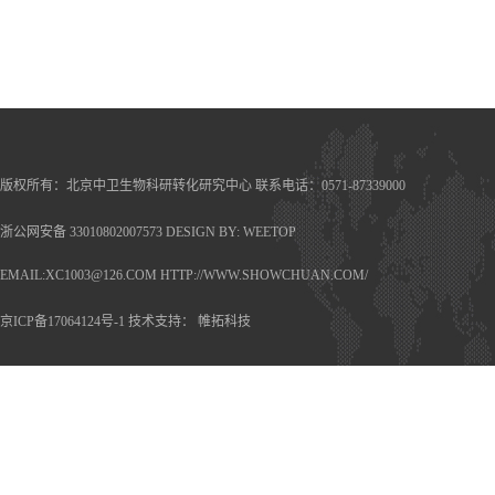
备充足，有望在所提议的
具有长期从事自然科学基
据。论述与建议领域相关
的主要研究内容。科学目
交叉性。 3. 在相关
件。 （四）需要说明
议；参与重大项目指南论证
版权所有：北京中卫生物科研转化研究中心 联系电话：0571-87339000
“管理科学部重大项目立
箱：liuzhiyuan
浙公网安备 33010802007573
DESIGN BY:
WEETOP
电话：010-62327153 
EMAIL:XC1003@126.COM HTTP://WWW.SHOWCHUAN.COM/
京ICP备17064124号-1
技术支持：
帷拓科技