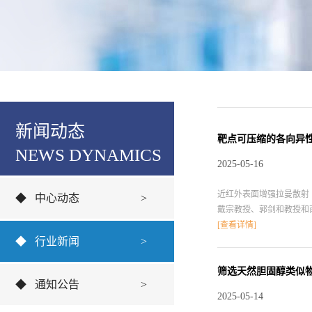
新闻动态
靶点可压缩的各向异性近
NEWS DYNAMICS
2025-05-16
近红外表面增强拉曼散射
◆
中心动态
>
戴宗教授、郭剑和教授和南方
催化发夹组装（CHA）DN
[查看详情]
◆
行业新闻
>
nm的二聚体，协同放大
良好的重现性（RSD = 8.
探针能够实现具有更高的
筛选天然胆固醇类似
◆
通知公告
>
https://pubs.acs.org/doi/10.
2025-05-14