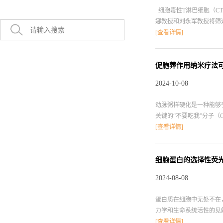
细胞毒性T淋巴细胞（C
娜教授和刘永军教授将筛
化。 首先，实验收集了
[查看详情]
原的LNPs（Rg3-LN
应答。研究发现，Rg3-L
胞表面，促进CTL对肿瘤
促胞葬作用纳米疗法
Rg3能够协同GM-CS
2024-10-08
免疫逃逸肿瘤的临床治疗提供重要的借鉴和
动脉粥样硬化是一种能够
关键的“不要吃我”分子
此，斯坦福大学医学院Nich
[查看详情]
法。由于该疗法在小鼠研
能的情况下实现规模化生
不会诱发贫血，由此表明其具有作为
细胞蛋白的选择性荧
2024-08-08
蛋白质在细胞中无处不在
力学和生命系统活性的见解。近
记及其生物学应用。用荧
[查看详情]