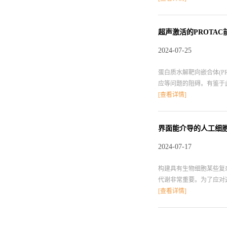
和组织中用荧光团选择性
果，并重点介绍了用小有
的效用的优缺点。参考文献：https:
超声激活的PROTA
2024-07-25
蛋白质水解靶向嵌合体(P
应等问题的阻碍。有鉴于此
的声免疫治疗。超声辐照具
[查看详情]
ROS可通过ROS响应机
BRD4发生降解，并且能
长。参考文献：https://pubs.acs.
界面能介导的人工细
2024-07-17
构建具有生物细胞某些复
代谢非常重要。为了应对这
过控制界面张力，单层脂
[查看详情]
的调节，如溶剂蒸发、温
般机制，为合成细胞、微型机器人